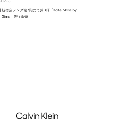
-02-18
新宿店メンズ館7階にて第3弾「Kate Moss by
id Sims」先行販売