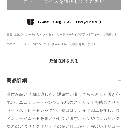
カラー・サイズを選択してください
173cm / 70kg
32
Find your size
重要: 上記のバナーをクリックすると、サードパーティのプラットフォームに移動しま
す。
このプラットフォームについては、[Calvin Klein] は責任を負いません。
店舗在庫を見る
商品詳細
温度が高い時期に適した、通気性が良くさらっとした履き心
地のデニムショートパンツ。90'sのスピリットを感じさせる
ワイドストレートレッグで、裾口はフレイド加工を施し、ヴ
ィンテージムードをまとわせています。ヒゲやパッカリング
などのアタリもクオリティの高い仕上がり。程よいボリュー