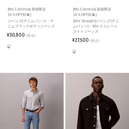
[My Calvins会員様限定
[My Calvins会員様限定
10％OFF対象]
10％OFF対象]
ジーンズ(デニムパンツ) - デ
[90s Straight]ジーンズ(デニ
ニムブラックボディジーンズ
ムパンツ) - 90s ストレート
ライトジーンズ
¥30,800
(税込)
¥27,500
(税込)