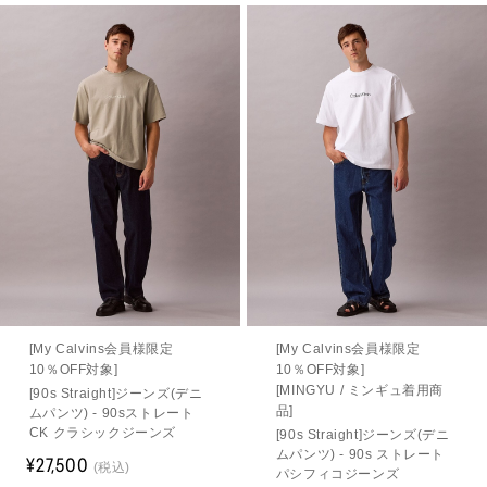
[My Calvins会員様限定
[My Calvins会員様限定
10％OFF対象]
10％OFF対象]
[MINGYU / ミンギュ着用商
[90s Straight]ジーンズ(デニ
品]
ムパンツ) - 90sストレート
CK クラシックジーンズ
[90s Straight]ジーンズ(デニ
ムパンツ) - 90s ストレート
¥27,500
(税込)
パシフィコジーンズ