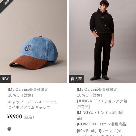
UNISEX
NEW
再入荷
[My Calvins会員様限定
[My Calvins会員様限定
10％OFF対象]
10％OFF対象]
[JUNG KOOK / ジョングク着
キャップ - デニム＆コーデュ
用商品]
ロイモノグラムキャップ
[MINGYU / ミンギュ着用商
¥9,900
(税込)
品]
[ROWOON / ロウン着用商品]
[90s Straight]ジーンズ(デニ