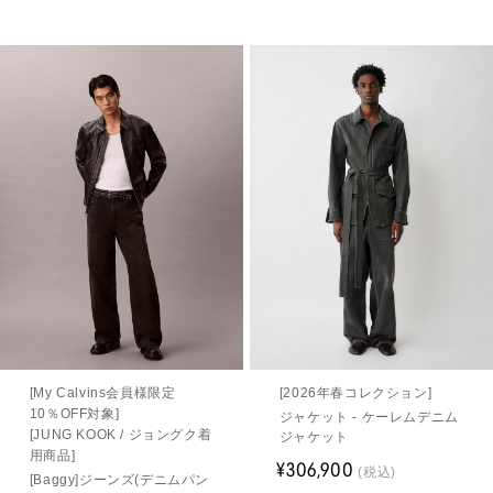
[My Calvins会員様限定
[2026年春コレクション]
10％OFF対象]
ジャケット - ケーレムデニム
[JUNG KOOK / ジョングク着
ジャケット
用商品]
¥306,900
(税込)
[Baggy]ジーンズ(デニムパン