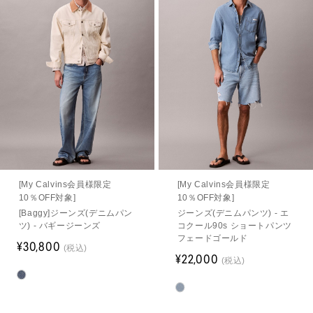
[My Calvins会員様限定
[My Calvins会員様限定
10％OFF対象]
10％OFF対象]
[Baggy]ジーンズ(デニムパン
ジーンズ(デニムパンツ) - エ
ツ) - バギージーンズ
コクール90s ショートパンツ
フェードゴールド
¥30,800
(税込)
¥22,000
(税込)