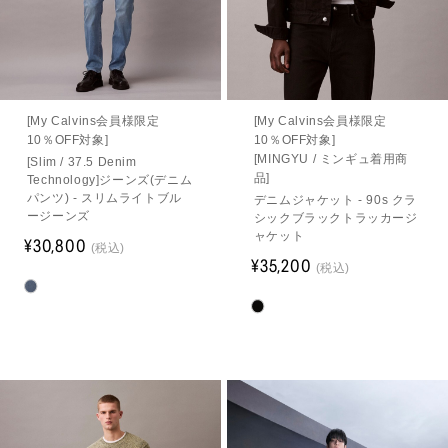
[My Calvins会員様限定
[My Calvins会員様限定
10％OFF対象]
10％OFF対象]
[MINGYU / ミンギュ着用商
[Slim / 37.5 Denim
品]
Technology]ジーンズ(デニム
パンツ) - スリムライトブル
デニムジャケット - 90s クラ
ージーンズ
シックブラックトラッカージ
ャケット
¥30,800
(税込)
¥35,200
(税込)