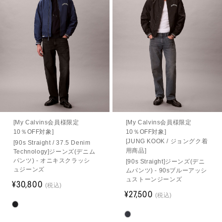
[My Calvins会員様限定
[My Calvins会員様限定
10％OFF対象]
10％OFF対象]
[JUNG KOOK / ジョングク着
[90s Straight / 37.5 Denim
用商品]
Technology]ジーンズ(デニム
パンツ) - オニキスクラッシ
[90s Straight]ジーンズ(デニ
ュジーンズ
ムパンツ) - 90sブルーアッシ
ュストーンジーンズ
¥30,800
(税込)
¥27,500
(税込)