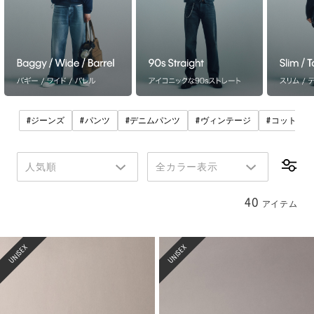
#
#
#
#
#
ジーンズ
パンツ
デニムパンツ
ヴィンテージ
コットン
人気順
全カラー表示
40
アイテム
UNISEX
UNISEX