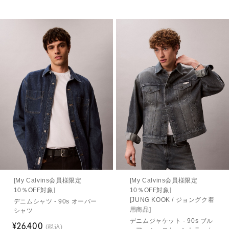
[My Calvins会員様限定
[My Calvins会員様限定
10％OFF対象]
10％OFF対象]
[JUNG KOOK / ジョングク着
デニムシャツ - 90s オーバー
用商品]
シャツ
デニムジャケット - 90s ブル
¥26,400
(税込)