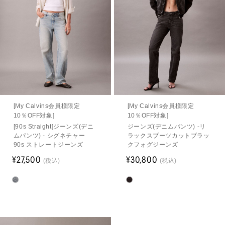
[My Calvins会員様限定
[My Calvins会員様限定
10％OFF対象]
10％OFF対象]
[90s Straight]ジーンズ(デニ
ジーンズ(デニムパンツ) -リ
ムパンツ) - シグネチャー
ラックスブーツカットブラッ
90s ストレートジーンズ
クフォグジーンズ
¥27,500
¥30,800
(税込)
(税込)