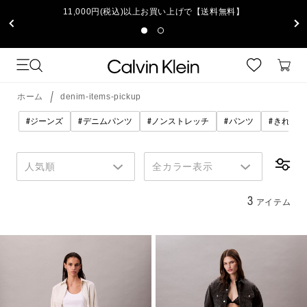
11,000円(税込)以上お買い上げで【送料無料】
ホーム
denim-items-pickup
#
#
#
#
#
ジーンズ
デニムパンツ
ノンストレッチ
パンツ
きれいに
人気順
全カラー表示
3
アイテム