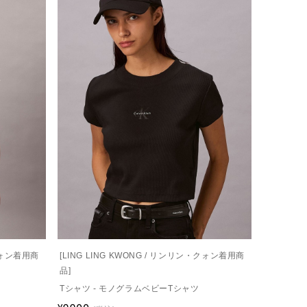
・クォン着用商
[LING LING KWONG / リンリン・クォン着用商
品]
Tシャツ - モノグラムベビーTシャツ