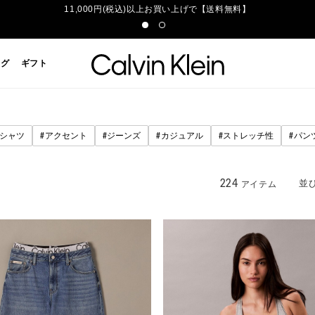
11,000円(税込)以上お買い上げで【送料無料】
ッグ
ギフト
#
#
#
#
#
Tシャツ
アクセント
ジーンズ
カジュアル
ストレッチ性
パン
224
並
アイテム