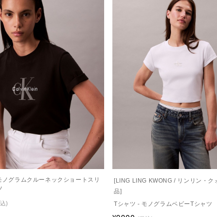
- モノグラムクルーネックショートスリ
[LING LING KWONG / リンリン
ツ
品]
込)
Tシャツ - モノグラムベビーTシャツ