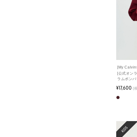
[My Cal
[公式オン
ラムボンバ
¥17,600
(
KIDS