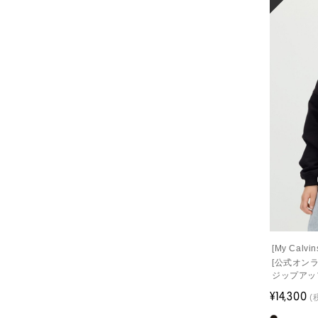
[My Cal
[公式オン
ジップアッ
¥14,300
(