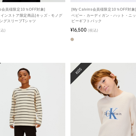
vins会員様限定10％OFF対象]
[My Calvins会員様限定10％OFF対象
ラインストア限定商品]キッズ - モノグ
ベビー - カーディガン・ハット・ニ
ングスリーブTシャツ
ビーギフトパック
¥16,500
税込)
(税込)
KIDS