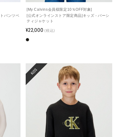
]
[My Calvins会員様限定10％OFF対象]
ットパンツベ
[公式オンラインストア限定商品]キッズ - バーシ
ティジャケット
¥22,000
(税込)
KIDS