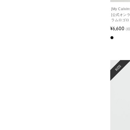
[My Cal
[公式オン
ラムロゴロ
¥6,600
(
KIDS