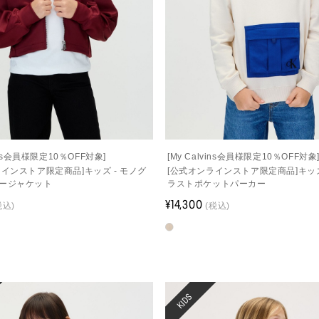
vins会員様限定10％OFF対象]
[My Calvins会員様限定10％OFF対象
ラインストア限定商品]キッズ - モノグ
[公式オンラインストア限定商品]キッズ
ージャケット
ラストポケットパーカー
¥14,300
税込)
(税込)
KIDS