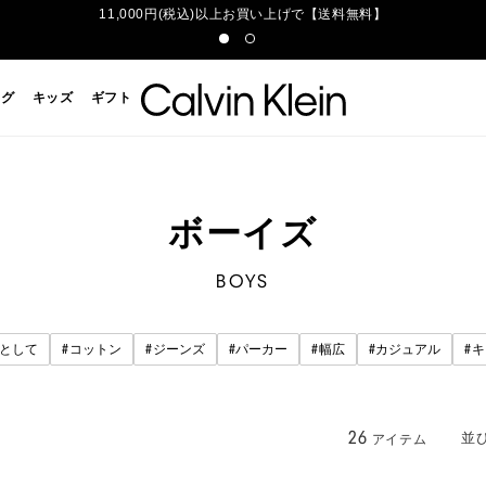
11,000円(税込)以上お買い上げで【送料無料】
ッグ
キッズ
ギフト
ボーイズ
BOYS
#
#
#
#
#
#
として
コットン
ジーンズ
パーカー
幅広
カジュアル
キ
26
並
アイテム