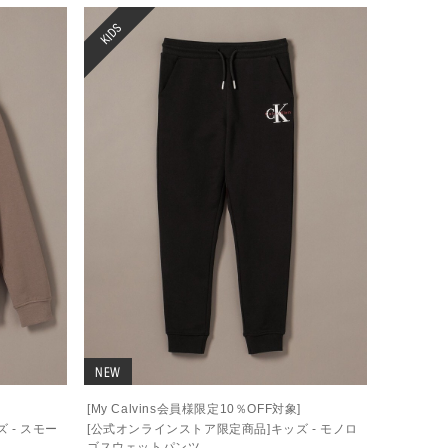
KIDS
NEW
]
[My Calvins会員様限定10％OFF対象]
 - スモー
[公式オンラインストア限定商品]キッズ - モノロ
ゴスウェットパンツ