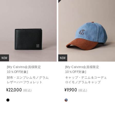
NEW
NEW
[My Calvins会員様限定
[My Calvins会員様限定
10％OFF対象]
10％OFF対象]
財布 - エンブレムモノグラム
キャップ - デニム＆コーデュ
レザーハーフウォレット
ロイモノグラムキャップ
¥22,000
¥9,900
(税込)
(税込)