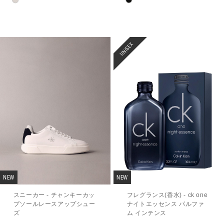
UNISEX
NEW
NEW
スニーカー - チャンキーカッ
フレグランス(香水) - ck one
プソールレースアップシュー
ナイトエッセンス パルファ
ズ
ム インテンス