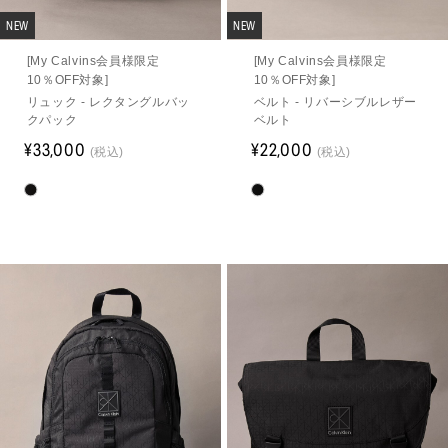
NEW
NEW
[My Calvins会員様限定
[My Calvins会員様限定
10％OFF対象]
10％OFF対象]
リュック - レクタングルバッ
ベルト - リバーシブルレザー
クパック
ベルト
¥33,000
¥22,000
(税込)
(税込)