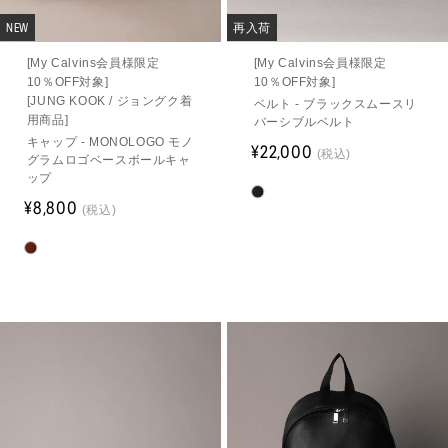
NEW
再入荷
[My Calvins会員様限定
[My Calvins会員様限定
10％OFF対象]
10％OFF対象]
[JUNG KOOK / ジョングク着
ベルト - ブラックスムースリ
用商品]
バーシブルベルト
キャップ - MONOLOGO モノ
¥22,000
(税込)
グラムロゴベースボールキャ
ップ
¥8,800
(税込)