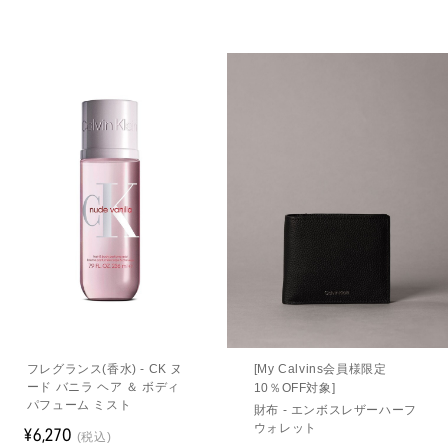
フレグランス(香水) - CK ヌ
[My Calvins会員様限定
ード バニラ ヘア ＆ ボディ
10％OFF対象]
パフューム ミスト
財布 - エンボスレザーハーフ
ウォレット
¥6,270
(税込)