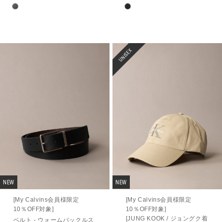
UNISEX
NEW
NEW
[My Calvins会員様限定
[My Calvins会員様限定
10％OFF対象]
10％OFF対象]
[JUNG KOOK / ジョングク着
ベルト - ウォームバックルス