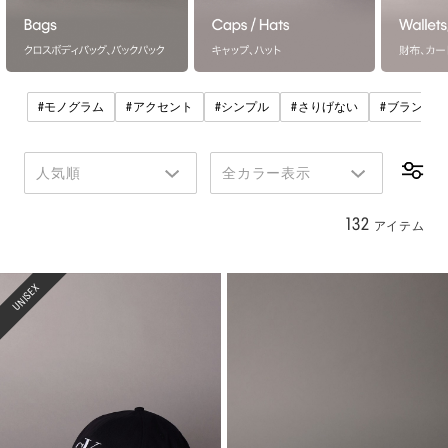
#
#
#
#
#
モノグラム
アクセント
シンプル
さりげない
ブランドロ
人気順
全カラー表示
132
アイテム
UNISEX