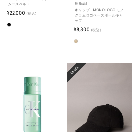
用商品]
ムースベルト
キャップ - MONOLOGO モノ
¥22,000
(税込)
グラムロゴベースボールキャ
ップ
¥8,800
(税込)
UNISEX