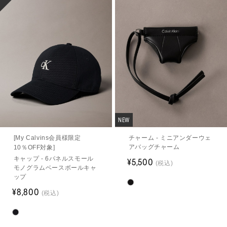
NEW
[My Calvins会員様限定
チャーム - ミニアンダーウェ
アバッグチャーム
10％OFF対象]
キャップ - 6パネルスモール
¥5,500
(税込)
モノグラムベースボールキャ
ップ
¥8,800
(税込)