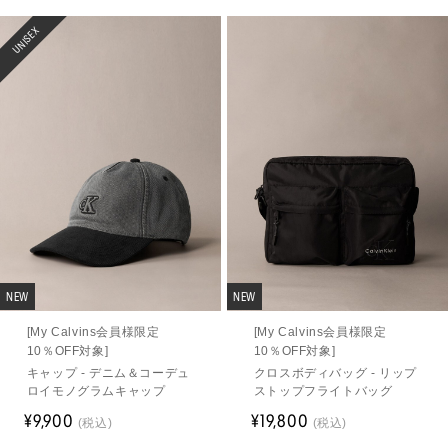
UNISEX
NEW
NEW
[My Calvins会員様限定
[My Calvins会員様限定
10％OFF対象]
10％OFF対象]
キャップ - デニム＆コーデュ
クロスボディバッグ - リップ
ロイモノグラムキャップ
ストップフライトバッグ
¥9,900
¥19,800
(税込)
(税込)