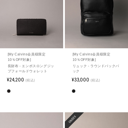
[My Calvins会員様限定
[My Calvins会員様限定
10％OFF対象]
10％OFF対象]
長財布 - エンボスロングジッ
リュック - ラウンドバックパ
プフォールドウォレット
ック
¥24,200
¥33,000
(税込)
(税込)
UNISEX