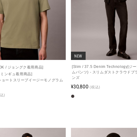
NEW
[Slim / 37.5 Denim Technology
OOK / ジョングク着用商品]
ムパンツ) - スリムダストクラウドブ
 / ミンギュ着用商品]
ンズ
- ショートスリーブイージーモノグラム
¥30,800
(税込)
込)