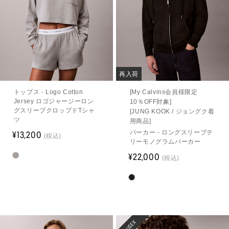
再入荷
トップス - Logo Cotton
[My Calvins会員様限定
Jersey ロゴジャージーロン
10％OFF対象]
グスリーブクロップドTシャ
[JUNG KOOK / ジョングク着
ツ
用商品]
パーカー - ロングスリーブテ
¥13,200
(税込)
リーモノグラムパーカー
¥22,000
(税込)
UNISEX