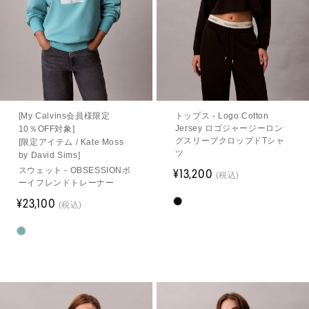
[My Calvins会員様限定
トップス - Logo Cotton
Jersey ロゴジャージーロン
10％OFF対象]
グスリーブクロップドTシャ
[限定アイテム / Kate Moss
ツ
by David Sims]
スウェット - OBSESSIONボ
¥13,200
(税込)
ーイフレンドトレーナー
¥23,100
(税込)