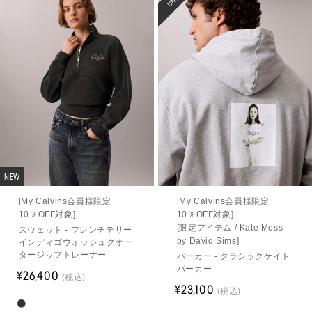
NEW
[My Calvins会員様限定
[My Calvins会員様限定
10％OFF対象]
10％OFF対象]
[限定アイテム / Kate Moss
スウェット - フレンチテリー
by David Sims]
インディゴウォッシュクオー
タージップトレーナー
パーカー - クラシックケイト
パーカー
¥26,400
(税込)
¥23,100
(税込)