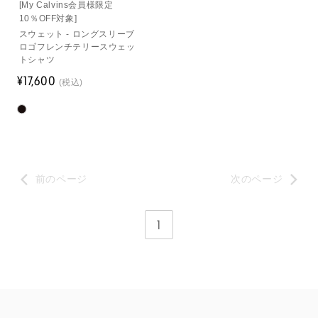
[My Calvins会員様限定
10％OFF対象]
スウェット - ロングスリーブ
ロゴフレンチテリースウェッ
トシャツ
¥17,600
(税込)
前のページ
次のページ
1