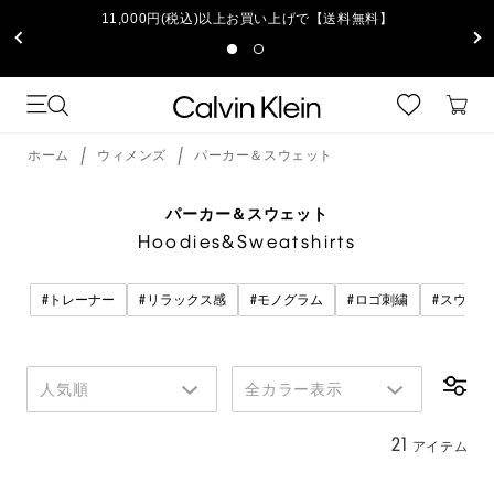
11,000円(税込)以上お買い上げで【送料無料】
ホーム
ウィメンズ
パーカー＆スウェット
パーカー＆スウェット
Hoodies&Sweatshirts
#
#
#
#
#
トレーナー
リラックス感
モノグラム
ロゴ刺繍
スウェッ
人気順
全カラー表示
21
アイテム