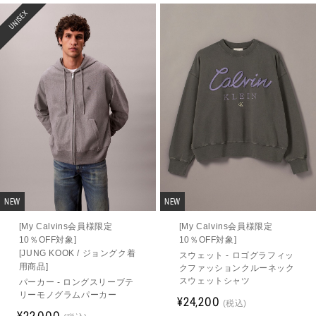
UNISEX
NEW
NEW
[My Calvins会員様限定
[My Calvins会員様限定
10％OFF対象]
10％OFF対象]
[JUNG KOOK / ジョングク着
スウェット - ロゴグラフィッ
用商品]
クファッションクルーネック
スウェットシャツ
パーカー - ロングスリーブテ
リーモノグラムパーカー
¥24,200
(税込)
¥22,000