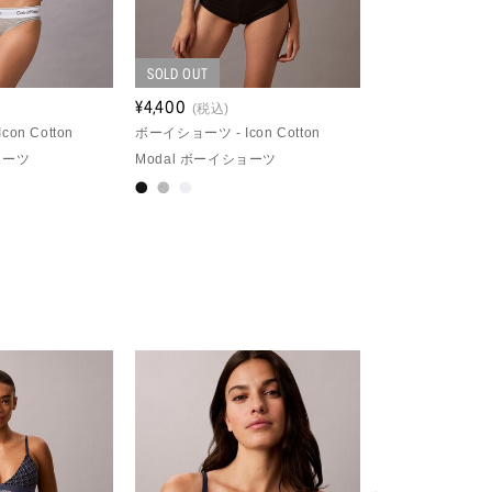
SOLD OUT
¥4,400
¥7,700
(税込)
(税込)
on Cotton
ボーイショーツ - Icon Cotton
ブラレット - Icon 
ョーツ
Modal ボーイショーツ
イトリーライン