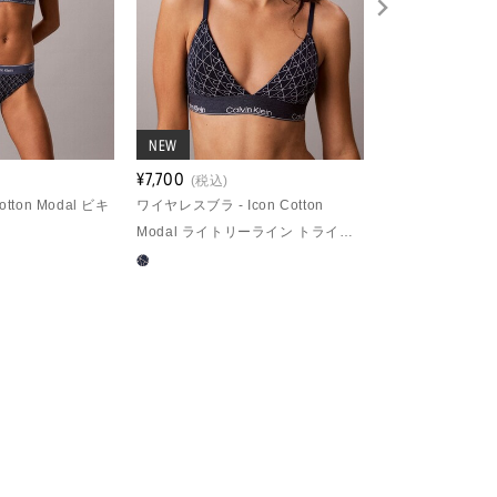
NEW
¥7,700
¥4,400
(税込)
(税込)
otton Modal ビキ
ワイヤレスブラ - Icon Cotton
ショーツ - Icon C
Modal ライトリーライン トライア
ニショーツ
ングルブラ