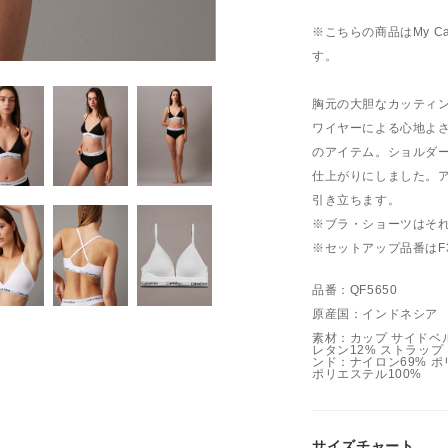
※こちらの商品はMy Ca
す。
胸元の大胆なカッティ
ワイヤーによる心地よ
のアイテム。ショルダ
仕上がりにしました。
引き立ちます。
※ブラ・ショーツはそ
※セットアップ品番はF378
品番：QF5650
原産国：インドネシア
素材：カップ サイドベル
レタン12% ストラップ
ンド：ナイロン69% ポ
ポリエステル100%
サイズチャート