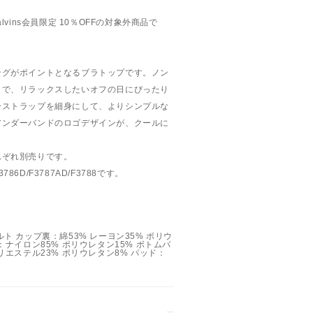
lvins会員限定 10％OFFの対象外商品で
ングがポイントとなるブラトップです。ノン
さで、リラックスしたいオフの日にぴったり
ーストラップを細身にして、よりシンプルな
アンダーバンドのロゴデザインが、クールに
れぞれ別売りです。
6D/F3787AD/F3788です。
ト カップ裏：綿53% レーヨン35% ポリウ
：ナイロン85% ポリウレタン15% ボトムバ
リエステル23% ポリウレタン8% パッド：