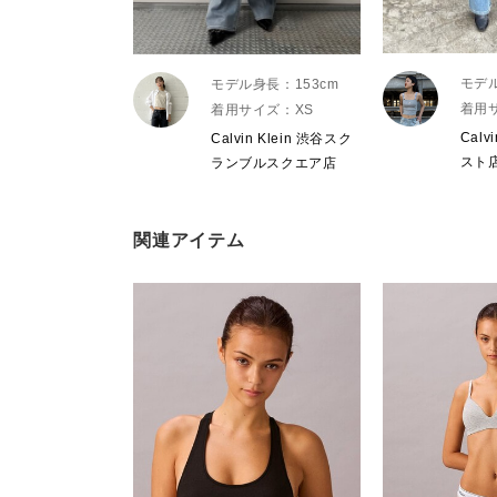
モデル
モデル身長：153cm
着用
着用サイズ：XS
Calv
Calvin Klein 渋谷スク
スト
ランブルスクエア店
関連アイテム