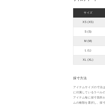
サイズ
XS (XS)
S (S)
M (M)
L (L)
XL (XL)
採寸方法
アイテムサイズの寸法
に付属しているラベル
アイテム毎に採寸箇所
ムの種類を選択し、採