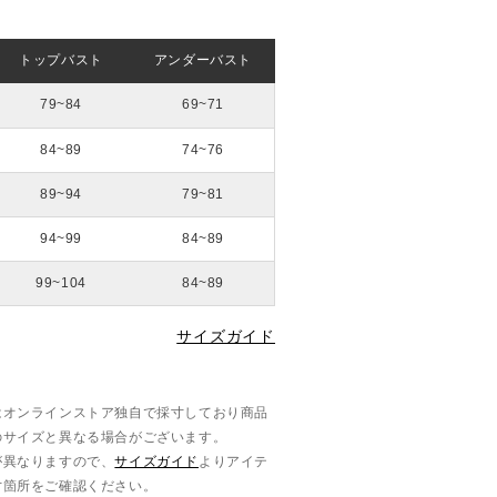
トップバスト
アンダーバスト
79~84
69~71
84~89
74~76
89~94
79~81
94~99
84~89
99~104
84~89
サイズガイド
はオンラインストア独自で採寸しており商品
のサイズと異なる場合がございます。
が異なりますので、
サイズガイド
よりアイテ
寸箇所をご確認ください。