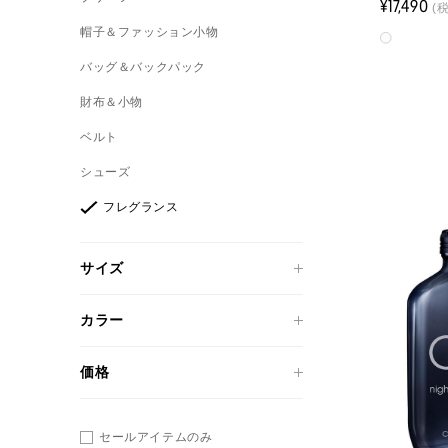
¥17,490
(
帽子＆ファッション小物
バッグ＆バックパック
財布＆小物
ベルト
シューズ
フレグランス
サイズ
カラー
価格
セールアイテムのみ