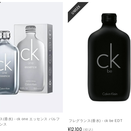
UNISEX
(香水) - ck one エッセンス パルフ
フレグランス(香水) - ck be EDT
ンス
¥12,100
(税込)