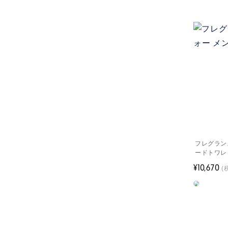
フレグランス
ードトワレ
¥10,670
(