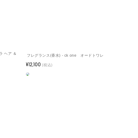
ラ ヘア ＆
フレグランス(香水) - ck one オードトワレ
¥12,100
(税込)