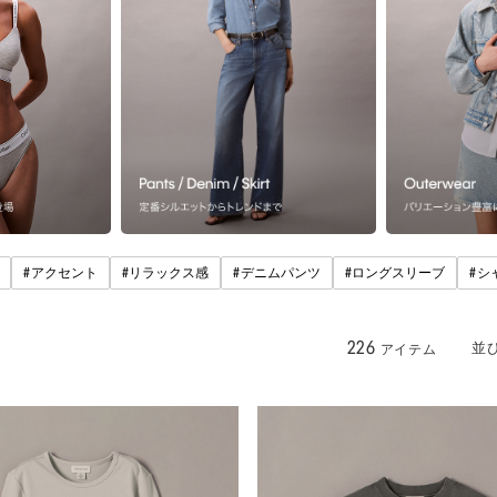
#
#
#
#
#
アクセント
リラックス感
デニムパンツ
ロングスリーブ
シ
226
並
アイテム