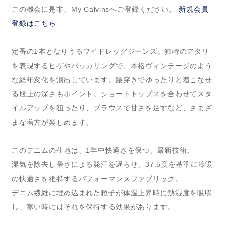
この機会に是非、My Calvinsへご登録ください。
新規会員
登録はこちら
定番の1本となりうるワイドレッグジーンズ。独特のアタリ
を表現するヒゲやパッカリングで、本格ヴィンテージのよう
な経年変化を演出しています。腰穿きでゆったりと着こなせ
る股上の深さもポイント。ショートトップスを合わせてスタ
イルアップを狙ったり、ブラウスで甘さを足すなど、さまざ
まな着方が楽しめます。
このデニムの生地は、1年中快適さを保つ、最新技術。
湿気を除去し暑さによる発汗を遅らせ、37.5度を基準に冷暖
の快適さを維持するパフォーマンスファブリック。
デニム繊維に埋め込まれた粒子が体温上昇時に熱湿度を吸収
し、寒い時にはそれを保持する効果があります。