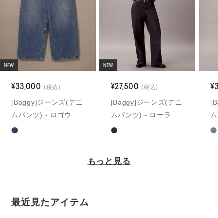
NEW
NEW
¥33,000
¥27,500
¥
(税込)
(税込)
[Baggy]ジーンズ(デニ
[Baggy]ジーンズ(デニ
[
ムパンツ) - ロゴウエ
ムパンツ) - ローライ
ム
ストバンドローライズ
ズバギージーンズ
ズ
バギーデニムパンツ
ォ
もっと見る
最近見たアイテム