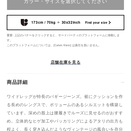
カラー・サイズを選択してください
173cm / 70kg
30x32inch
Find your size
重要: 上記のバナーをクリックすると、サードパーティのプラットフォームに移動しま
す。
このプラットフォームについては、[Calvin Klein] は責任を負いません。
店舗在庫を見る
商品詳細
ワイドレッグが特長のバギージーンズ。裾にクッションを作
る長めのレングスで、ボリュームのあるシルエットを構築し
ています。深めの股上は腰履きでルーズに見せるのがおすす
め。立体的なヒゲ加工やパッカリングによるアタリの出方も
程よく、長く穿き込んだようなヴィンテージの風合いを存分