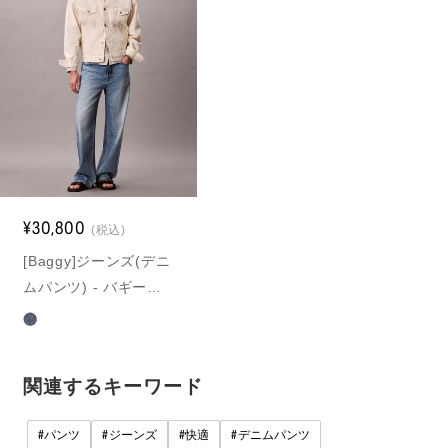
¥30,800
(税込)
[Baggy]ジーンズ(デニ
ムパンツ) - バギージ
ーンズ
関連するキーワード
#
#
#
#
パンツ
ジーンズ
快適
デニムパンツ