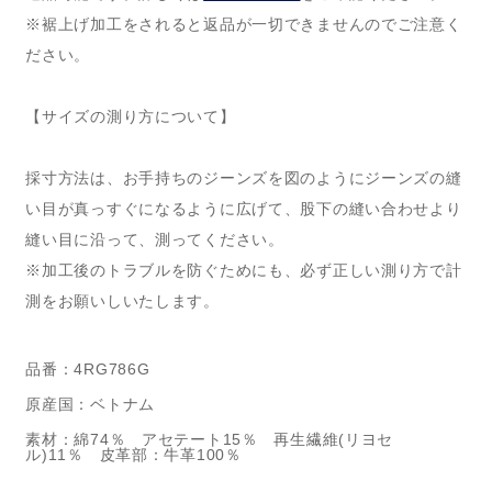
※裾上げ加工をされると返品が一切できませんのでご注意く
ださい。
【サイズの測り方について】
採寸方法は、お手持ちのジーンズを図のようにジーンズの縫
い目が真っすぐになるように広げて、股下の縫い合わせより
縫い目に沿って、測ってください。
※加工後のトラブルを防ぐためにも、必ず正しい測り方で計
測をお願いしいたします。
品番：4RG786G
原産国：ベトナム
素材：綿74％ アセテート15％ 再生繊維(リヨセ
ル)11％ 皮革部：牛革100％