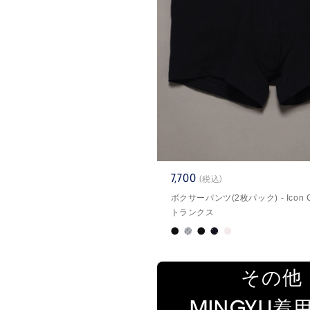
7,700
(税込)
ボクサーパンツ(2枚パック) - Icon Cot
トランクス
その他
MINGYU着