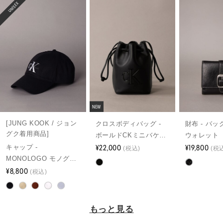
UNISEX
NEW
[JUNG KOOK / ジョン
クロスボディバッグ -
財布 - バッ
グク着用商品]
ボールドCKミニバケッ
ウォレット
トクロスボディバッグ
¥22,000
¥19,800
キャップ -
(税込)
(税
MONOLOGO モノグラ
ムロゴベースボールキ
¥8,800
(税込)
ャップ
もっと見る