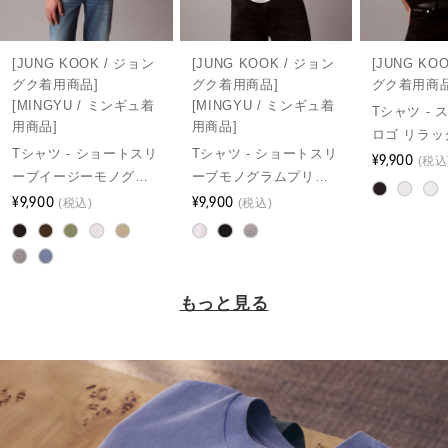
[JUNG KOOK / ジョン
[JUNG KOOK / ジョン
[JUNG KO
グク着用商品]
グク着用商品]
グク着用商品
[MINGYU / ミンギュ着
[MINGYU / ミンギュ着
Tシャツ -
用商品]
用商品]
ロゴ リラッ
Tシャツ - ショートスリ
Tシャツ - ショートスリ
ネックTシ
¥9,900
(税込
ーブイージーモノグラ
ーブモノグラムプリン
ムTシャツ
¥9,900
トTシャツ
¥9,900
(税込)
(税込)
もっと見る