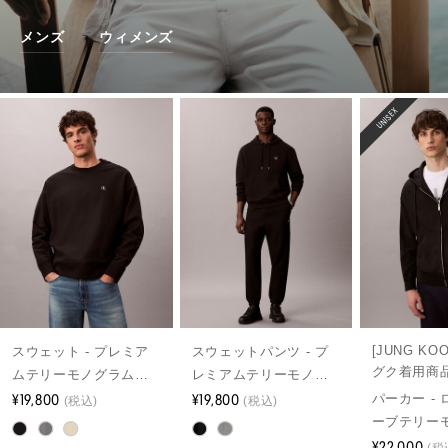
メンズ
ウィメンズ
UNISEX
[JUNG KO
スウェット - プレミア
スウェットパンツ - プ
グク着用商品
ムテリーモノグラムク
レミアムテリーモノグ
ルーネックスウェット
¥19,800
ラムロゴジョガーパン
¥19,800
パーカー -
(税込)
(税込)
シャツ
ツ
ーブテリー
パーカー
¥22,000