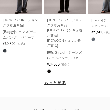
[JUNG KOOK / ジョン
[JUNG KOOK / ジョン
[Baggy]
グク着用商品]
グク着用商品]
ムパンツ) -
[MINGYU / ミンギュ着
バギージー
¥27,500
[Baggy]ジーンズ(デニ
(税
用商品]
ムパンツ) - バギーブル
[ROWOON / ロウン着
ーアッシュストーンジ
¥30,800
(税込)
用商品]
ーンズ
[90s Straight]ジーンズ
(デニムパンツ) - 90s ス
トレートクラシックジ
¥24,200
(税込)
ーンズ
もっと見る