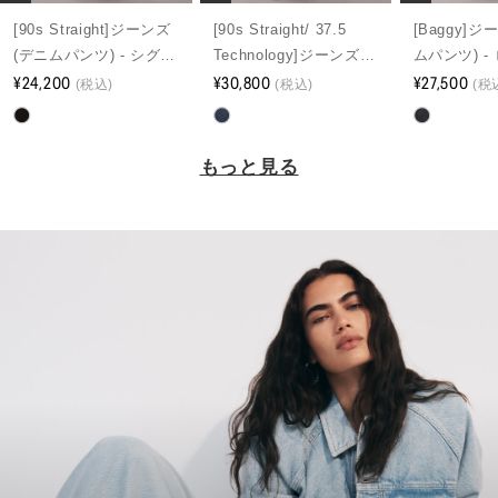
[90s Straight]ジーンズ
[90s Straight/ 37.5
[Baggy]
(デニムパンツ) - シグネ
Technology]ジーンズ
ムパンツ) -
チャー90’S ストレート
¥24,200
(デニムパンツ) - 90s ス
¥30,800
バギージー
¥27,500
(税込)
(税込)
(税
ジーンズ
トレートインディゴス
テーションジーンズ
もっと見る