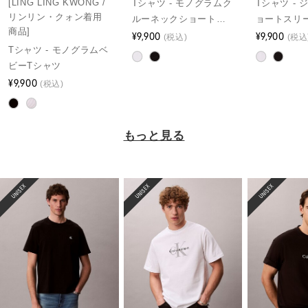
[LING LING KWONG /
Tシャツ - モノグラムク
Tシャツ -
リンリン・クォン着用
ルーネックショートス
ョートスリ
商品]
リーブTシャツ
¥9,900
ネックTシ
¥9,900
(税込)
(税込
Tシャツ - モノグラムベ
ビーTシャツ
¥9,900
(税込)
もっと見る
UNISEX
UNISEX
UNISEX