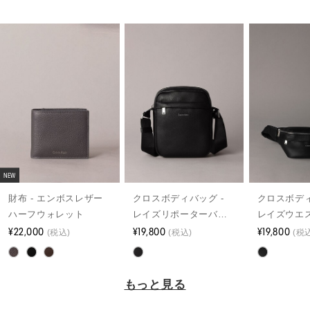
NEW
財布 - エンボスレザー
クロスボディバッグ -
クロスボディ
ハーフウォレット
レイズリポーターバッ
レイズウエ
¥22,000
グ
¥19,800
¥19,800
(税込)
(税込)
(税
もっと見る