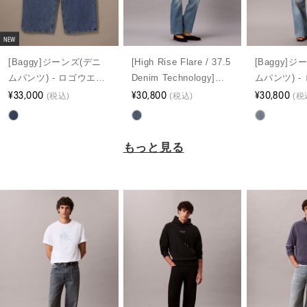
NEW
[Baggy]ジーンズ(デニ
[High Rise Flare / 37.5
[Baggy]
ムパンツ) - ロゴウエス
Denim Technology]ジ
ムパンツ) -
トバンドローライズバ
¥33,000
ーンズ(デニムパンツ) -
¥30,800
バギーフレ
¥30,800
(税込)
(税込)
(税
ギーデニムパンツ
ハイライズフレアジー
ーター
ンズ
もっと見る