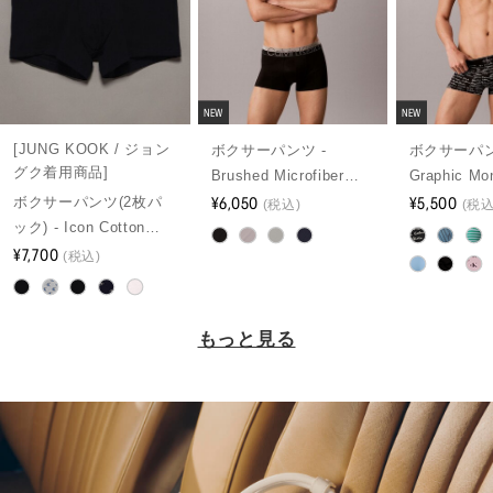
NEW
NEW
[JUNG KOOK / ジョン
ボクサーパンツ -
ボクサーパン
グク着用商品]
Brushed Microfiber
Graphic M
Stretch ローライズトラ
¥6,050
ーライズト
¥5,500
ボクサーパンツ(2枚パ
(税込)
(税込
ンクス
ック) - Icon Cotton
Stretch トランクス
¥7,700
(税込)
もっと見る