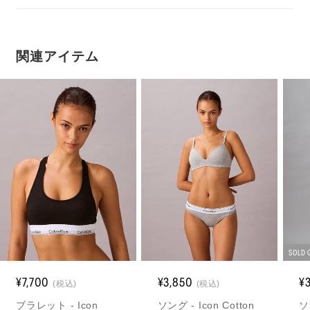
関連アイテム
SOLD 
¥7,700
¥3,850
¥
(税込)
(税込)
ブラレット - Icon
ソング - Icon Cotton
ソ