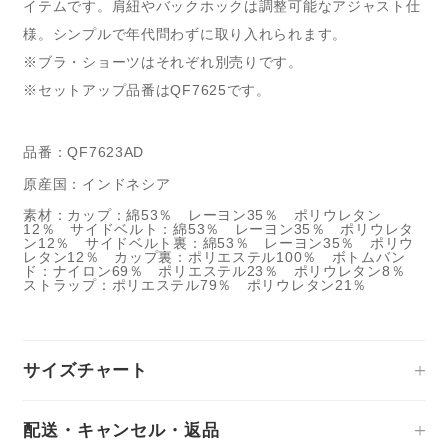
イテムです。肩紐やバックホックは調整可能なアジャスト仕
様。シンプルで年代問わずに取り入れられます。
※ブラ・ショーツはそれぞれ別売りです。
※セットアップ品番はQF7625です。
品番：QF7623AD
原産国：インドネシア
素材：カップ：綿53％ レーヨン35％ ポリウレタン
12％ サイドベルト：綿53％ レーヨン35％ ポリウレタ
ン12％ サイドベルト裏：綿53％ レーヨン35％ ポリウ
レタン12％ カップ裏：ポリエステル100％ ボトムバン
ド：ナイロン69％ ポリエステル23％ ポリウレタン8％
ストラップ：ポリエステル79％ ポリウレタン21％
サイズチャート
配送・キャンセル・返品