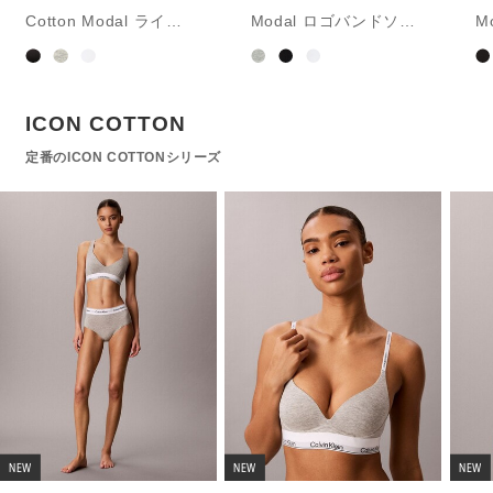
Cotton Modal ライト
Modal ロゴバンドソン
M
リーラインド ブラレ
グ
グ
ット
ICON COTTON
定番のICON COTTONシリーズ
NEW
NEW
NEW